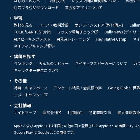
はじめての方へ
ご利用方法
レッスン回数無制限について
料金に
対応ブラウザダウンロード
英会話アプリについて
学習
教材を見る
コース・教材診断
オンラインストア (教材購入)
Call
TOEIC®L&R TEST対策
レッスン環境チェック
Daily News (デイ
AIスピーキングテスト
AI発音トレーニング
Hey! Native Camp
ネ
ネイティブキャンプ留学
講師を探す
ランキング
みんなのレビュー
ネイティブスピーカーについて
カ
キャラクター先生について
その他
特典・キャンペーン
アンケート結果 / 会員様の声
Going Global
サポートセンター
会社情報
サイトマップ
運営会社
利用規約
特定商取引法
個人情報取扱
Apple および Apple ロゴは米国その他の国で登録された Apple Inc. の商標です。App 
Google Play は Google LLC の商標です。