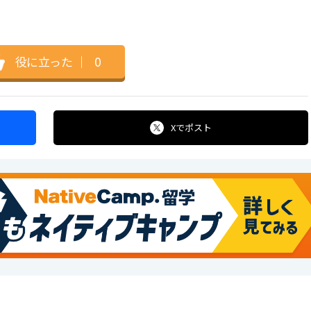
役に立った
｜
0
Xで
ポスト