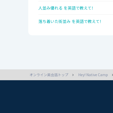
人並み優れる を英語で教えて!
落ち着いた街並み を英語で教えて!
オンライン英会話トップ
Hey! Native Camp