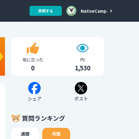
NativeCamp.
質問する
役に立った
PV
0
1,530
シェア
ポスト
質問ランキング
週間
月間