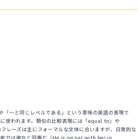
ある」や「～と同じレベルである」という意味の英語の表現で
使われます。類似の比較表現には「equal to」や
す。このフレーズは主にフォーマルな文体に合いますが、日常的な
と同等だ（He is on par with her in