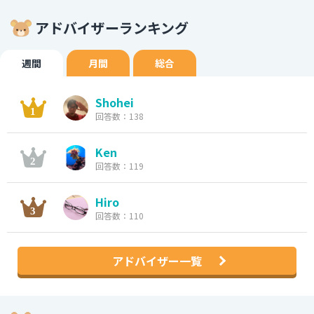
アドバイザーランキング
週間
月間
総合
Shohei
回答数：138
Ken
回答数：119
Hiro
回答数：110
アドバイザー一覧