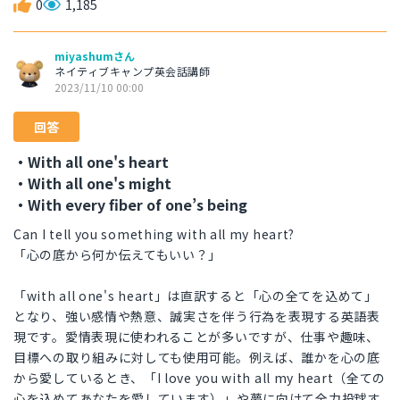
0
1,185
miyashumさん
ネイティブキャンプ英会話講師
2023/11/10 00:00
回答
・With all one's heart
・With all one's might
・With every fiber of one’s being
Can I tell you something with all my heart?
「心の底から何か伝えてもいい？」
「with all one's heart」は直訳すると「心の全てを込めて」
となり、強い感情や熱意、誠実さを伴う行為を表現する英語表
現です。愛情表現に使われることが多いですが、仕事や趣味、
目標への取り組みに対しても使用可能。例えば、誰かを心の底
から愛しているとき、「I love you with all my heart（全ての
心を込めてあなたを愛しています）」や夢に向けて全力投球す