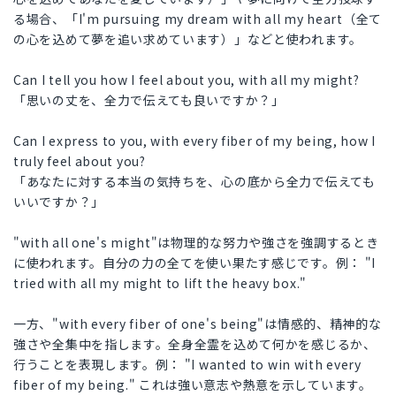
る場合、「I'm pursuing my dream with all my heart（全て
の心を込めて夢を追い求めています）」などと使われます。
Can I tell you how I feel about you, with all my might?
「思いの丈を、全力で伝えても良いですか？」
Can I express to you, with every fiber of my being, how I
truly feel about you?
「あなたに対する本当の気持ちを、心の底から全力で伝えても
いいですか？」
"with all one's might"は物理的な努力や強さを強調するとき
に使われます。自分の力の全てを使い果たす感じです。例： "I
tried with all my might to lift the heavy box."
一方、"with every fiber of one's being"は情感的、精神的な
強さや全集中を指します。全身全霊を込めて何かを感じるか、
行うことを表現します。例： "I wanted to win with every
fiber of my being." これは強い意志や熱意を示しています。