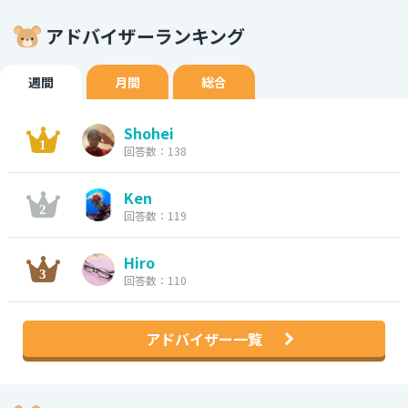
アドバイザーランキング
週間
月間
総合
Shohei
回答数：138
Ken
回答数：119
Hiro
回答数：110
アドバイザー一覧