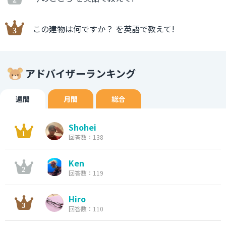
この建物は何ですか？ を英語で教えて!
アドバイザーランキング
週間
月間
総合
Shohei
回答数：138
Ken
回答数：119
Hiro
回答数：110