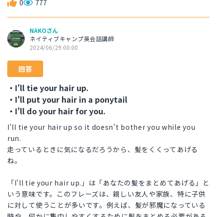
0
777
NAKOさん
ネイティブキャンプ英会話講師
2024/06/29 00:00
回答
・I'll tie your hair up.
・I'll put your hair in a ponytail
・I'll do your hair for you.
I'll tie your hair up so it doesn't bother you while you
run.
走っているときに気になるだろうから、髪をくくってあげる
ね。
「I'll tie your hair up.」は「あなたの髪をまとめてあげる」と
いう意味です。このフレーズは、親しい友人や家族、特に子供
に対して使うことが多いです。例えば、髪が邪魔になっている
時や、何かに集中しやすくするために髪をまとめる必要がある