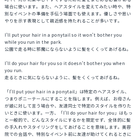
場合に使います。また、ヘアスタイルを変えてみたい時や、特
別なイベントの準備を手伝う場面でも使えます。優しさや思い
やりを示す表現として親近感を持たれることが多いです。
I'll put your hair in a ponytail so it won't bother you
while you run in the park.
公園で走る時に邪魔にならないように髪をくくってあげるね。
I'll do your hair for you so it doesn't bother you when
you run.
走るときに気にならないように、髪をくくってあげるね。
「I'll put your hair in a ponytail」は特定のヘアスタイル、
つまりポニーテールにすることを指します。例えば、お母さん
が娘に対して言う場合や、友達同士で特定のスタイルを作りた
いときに使います。一方、「I'll do your hair for you」はもっ
と一般的で、どんなスタイルにするかを限定せず、全体的に髪
の手入れやスタイリングをしてあげることを意味します。美容
院での会話や、特別なイベント前に友達が助けてくれるときに