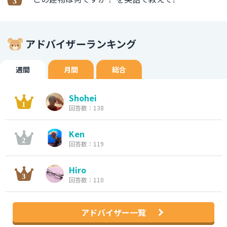
アドバイザーランキング
週間
月間
総合
Shohei
回答数：138
Ken
回答数：119
Hiro
回答数：110
アドバイザー一覧