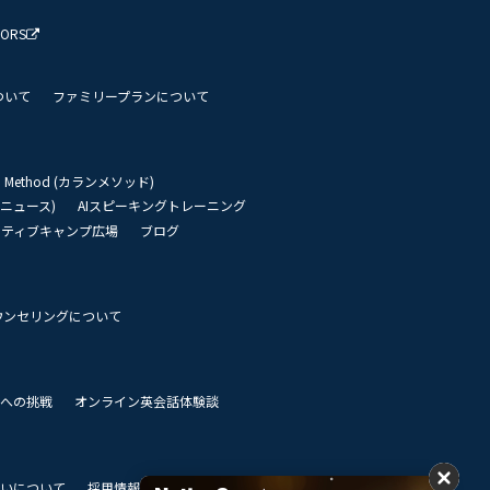
TORS
ついて
ファミリープランについて
an Method (カランメソッド)
リーニュース)
AIスピーキングトレーニング
イティブキャンプ広場
ブログ
ウンセリングについて
 世界への挑戦
オンライン英会話体験談
いについて
採用情報
私達のビジョン