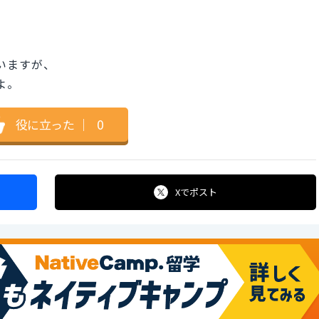
ていますが、
よ。
役に立った
｜
0
Xで
ポスト