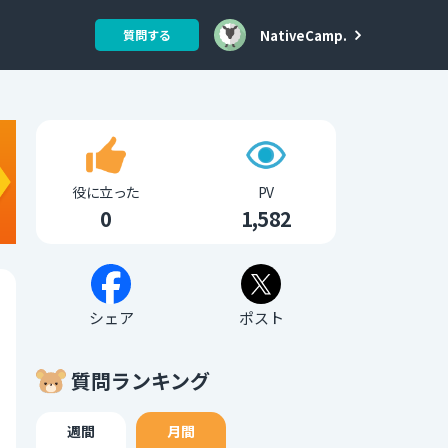
NativeCamp.
質問する
役に立った
PV
0
1,582
シェア
ポスト
質問ランキング
週間
月間