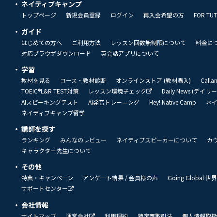
ネイティブキャンプ
トップページ
新規会員登録
ログイン
再入会希望の方
FOR TU
ガイド
はじめての方へ
ご利用方法
レッスン回数無制限について
料金に
対応ブラウザダウンロード
英会話アプリについて
学習
教材を見る
コース・教材診断
オンラインストア (教材購入)
Call
TOEIC®L&R TEST対策
レッスン環境チェック
Daily News (デイ
AIスピーキングテスト
AI発音トレーニング
Hey! Native Camp
ネ
ネイティブキャンプ留学
講師を探す
ランキング
みんなのレビュー
ネイティブスピーカーについて
カ
キャラクター先生について
その他
特典・キャンペーン
アンケート結果 / 会員様の声
Going Global
サポートセンター
会社情報
サイトマップ
運営会社
利用規約
特定商取引法
個人情報取扱