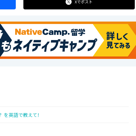
Xで
ポスト
 を英語で教えて!
!