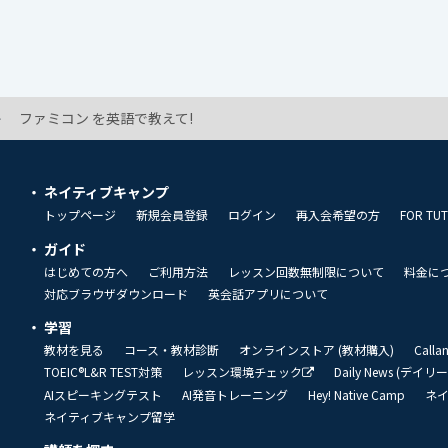
ファミコン を英語で教えて!
ネイティブキャンプ
トップページ
新規会員登録
ログイン
再入会希望の方
FOR TU
ガイド
はじめての方へ
ご利用方法
レッスン回数無制限について
料金に
対応ブラウザダウンロード
英会話アプリについて
学習
教材を見る
コース・教材診断
オンラインストア (教材購入)
Call
TOEIC®L&R TEST対策
レッスン環境チェック
Daily News (デイ
AIスピーキングテスト
AI発音トレーニング
Hey! Native Camp
ネ
ネイティブキャンプ留学