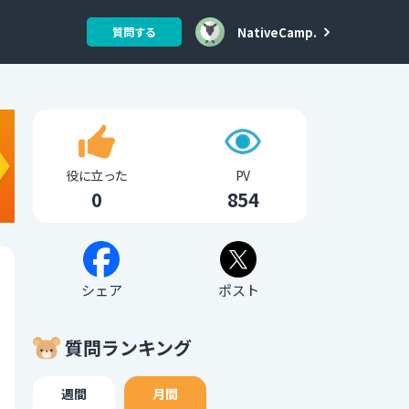
NativeCamp.
質問する
役に立った
PV
0
854
シェア
ポスト
質問ランキング
週間
月間