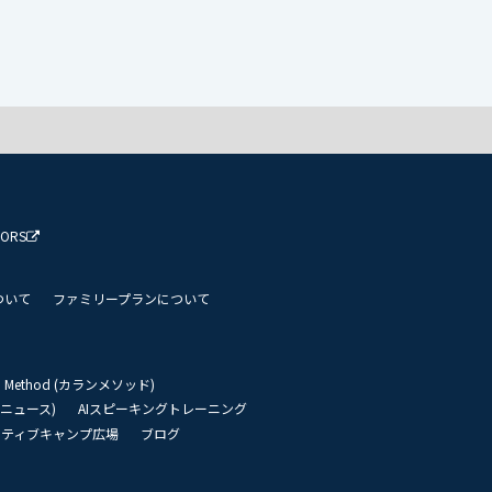
TORS
ついて
ファミリープランについて
an Method (カランメソッド)
リーニュース)
AIスピーキングトレーニング
イティブキャンプ広場
ブログ