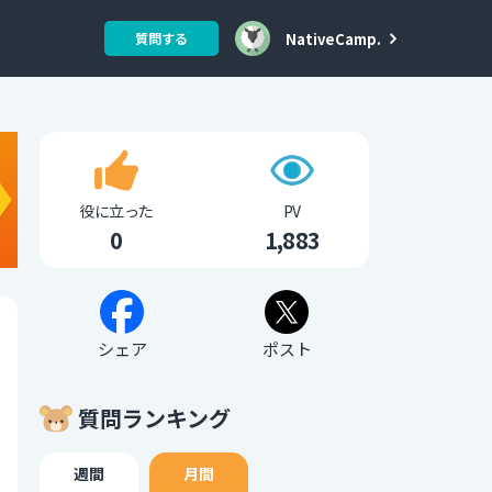
NativeCamp.
質問する
役に立った
PV
0
1,883
シェア
ポスト
質問ランキング
週間
月間