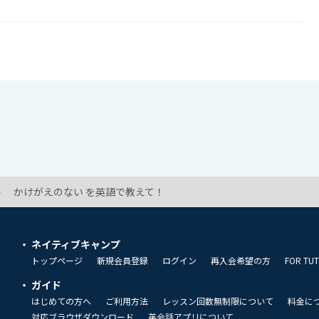
かけがえのない を英語で教えて！
ネイティブキャンプ
トップページ
新規会員登録
ログイン
再入会希望の方
FOR TU
ガイド
はじめての方へ
ご利用方法
レッスン回数無制限について
料金に
対応ブラウザダウンロード
英会話アプリについて