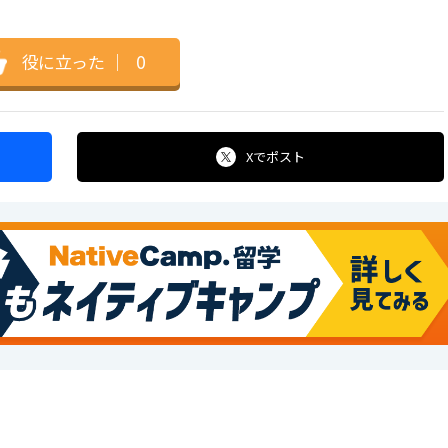
役に立った
｜
0
Xで
ポスト