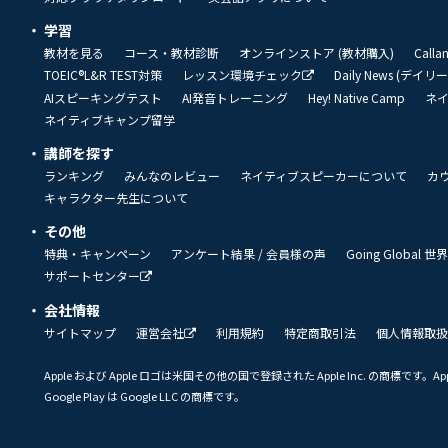
学習
教材を見る
コース・教材診断
オンラインストア (教材購入)
Call
TOEIC®L&R TEST対策
レッスン環境チェック
Daily News (デイ
AIスピーキングテスト
AI発音トレーニング
Hey! Native Camp
ネ
ネイティブキャンプ留学
講師を探す
ランキング
みんなのレビュー
ネイティブスピーカーについて
カ
キャラクター先生について
その他
特典・キャンペーン
アンケート結果 / 会員様の声
Going Global
サポートセンター
会社情報
サイトマップ
運営会社
利用規約
特定商取引法
個人情報取扱
Apple および Apple ロゴは米国その他の国で登録された Apple Inc. の商標です。App 
Google Play は Google LLC の商標です。