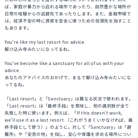
ば、家庭が暴力から逃れる場所であったり、自然豊かな場所が
日常の喧騒からの逃避先であったりします。また、金融市場で
は、経済不安の時に資産を安全に保つための投資先を指すこと
もあります。
You're like my last resort for advice.
駆け込み寺みたいになってるね。
You've become like a sanctuary for all of us with your
advice.
あなたのアドバイスのおかげで、まるで駆け込み寺みたいにな
ってるね。
「Last resort」と「Sanctuary」は異なる状況で使われます。
「Last resort」は「最終手段」を意味し、他の選択肢が全て
失敗した時に使います。例えば、「If this doesn't work,
we'll use it as a last resort.（これがうまくいかなければ、最
終手段として使う）」のように。対して「Sanctuary」は「避
難所」や「安息の地」を指し、安心や保護を求める場所につい