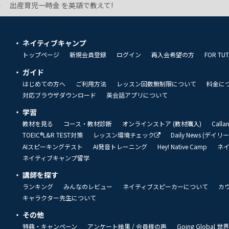
出産育児一時金 を英語で教えて!
ネイティブキャンプ
トップページ
新規会員登録
ログイン
再入会希望の方
FOR TU
ガイド
はじめての方へ
ご利用方法
レッスン回数無制限について
料金に
対応ブラウザダウンロード
英会話アプリについて
学習
教材を見る
コース・教材診断
オンラインストア (教材購入)
Call
TOEIC®L&R TEST対策
レッスン環境チェック
Daily News (デイ
AIスピーキングテスト
AI発音トレーニング
Hey! Native Camp
ネ
ネイティブキャンプ留学
講師を探す
ランキング
みんなのレビュー
ネイティブスピーカーについて
カ
キャラクター先生について
その他
特典・キャンペーン
アンケート結果 / 会員様の声
Going Global