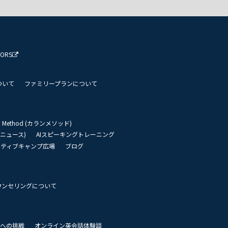
TORS
ついて
ファミリープランについて
an Method (カランメソッド)
リーニュース)
AIスピーキングトレーニング
イティブキャンプ広場
ブログ
ウンセリングについて
 世界への挑戦
オンライン英会話体験談