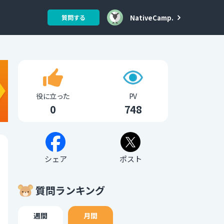
NativeCamp.
質問する
役に立った
PV
0
748
シェア
ポスト
質問ランキング
週間
月間