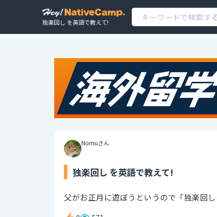
独楽回し を英語で教えて!
Nomuさん
独楽回し を英語で教えて!
父がお正月に遊ぼうというので「独楽回し