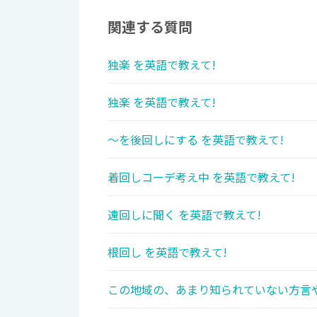
関連する質問
独楽 を英語で教えて!
独楽 を英語で教えて!
～を後回しにする を英語で教えて!
着回しコーデ考え中 を英語で教えて!
遠回しに聞く を英語で教えて!
根回し を英語で教えて!
この地域の、あまり知られていない方言や