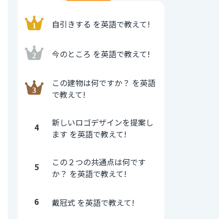
自引きする を英語で教えて!
今のところ を英語で教えて!
この建物は何ですか？ を英語
で教えて!
新しいロゴデザインを提案し
4
ます を英語で教えて!
この２つの共通点は何です
5
か？ を英語で教えて!
6
戴冠式 を英語で教えて!