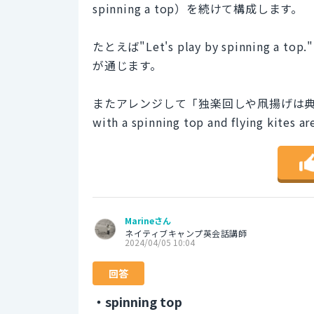
spinning a top）を続けて構成します。
たとえば"Let's play by spinni
が通じます。
またアレンジして「独楽回しや凧揚げは典型
with a spinning top and flying kite
Marineさん
ネイティブキャンプ英会話講師
2024/04/05 10:04
回答
・spinning top