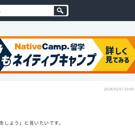
2024/03/07 10:00
をしよう」と言いたいです。