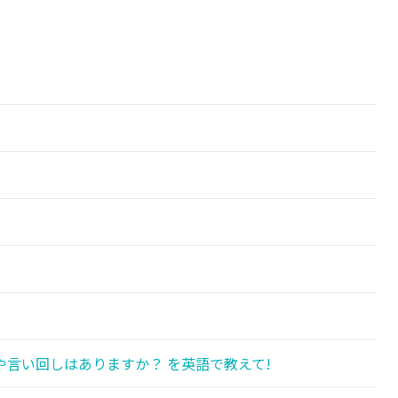
言い回しはありますか？ を英語で教えて!