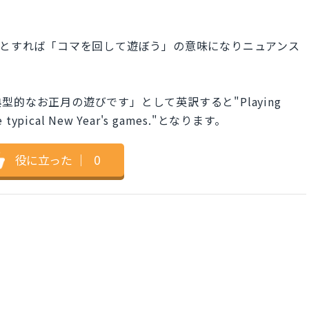
ng a top."とすれば「コマを回して遊ぼう」の意味になりニュアンス
的なお正月の遊びです」として英訳すると"Playing
s are typical New Year's games."となります。
役に立った
｜
0