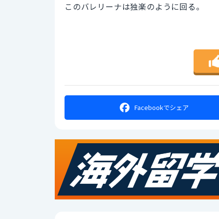
このバレリーナは独楽のように回る。
Facebookで
シェア