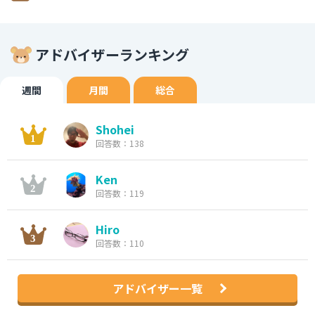
アドバイザーランキング
週間
月間
総合
Shohei
回答数：138
Ken
回答数：119
Hiro
回答数：110
アドバイザー一覧