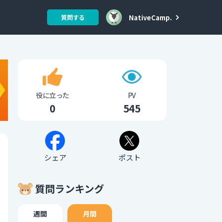
NativeCamp.
質問する
役に立った
PV
0
545
シェア
ポスト
質問ランキング
週間
月間