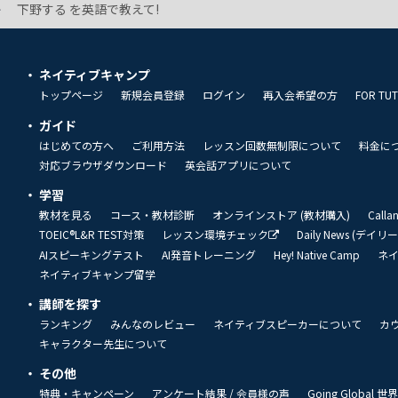
下野する を英語で教えて!
ネイティブキャンプ
トップページ
新規会員登録
ログイン
再入会希望の方
FOR TU
ガイド
はじめての方へ
ご利用方法
レッスン回数無制限について
料金に
対応ブラウザダウンロード
英会話アプリについて
学習
教材を見る
コース・教材診断
オンラインストア (教材購入)
Call
TOEIC®L&R TEST対策
レッスン環境チェック
Daily News (デイ
AIスピーキングテスト
AI発音トレーニング
Hey! Native Camp
ネ
ネイティブキャンプ留学
講師を探す
ランキング
みんなのレビュー
ネイティブスピーカーについて
カ
キャラクター先生について
その他
特典・キャンペーン
アンケート結果 / 会員様の声
Going Global