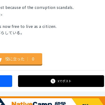
st because of the corruption scandals.
た。
 now free to live as a citizen.
暮らしている。
役に立った
｜
0
Xで
ポスト