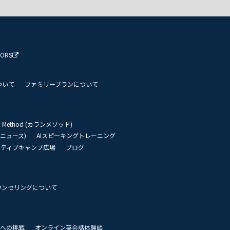
TORS
ついて
ファミリープランについて
an Method (カランメソッド)
リーニュース)
AIスピーキングトレーニング
イティブキャンプ広場
ブログ
ウンセリングについて
 世界への挑戦
オンライン英会話体験談