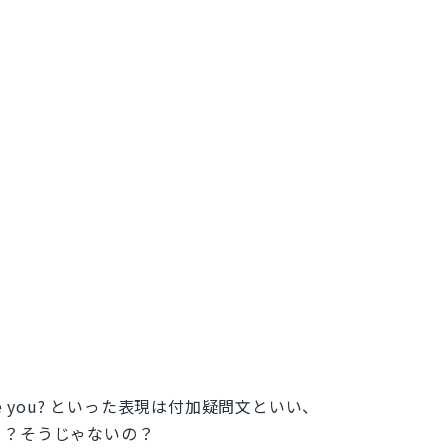
】
ou XXX, are you? といった表現は付加疑問文といい、
ょ？そうじゃないの？