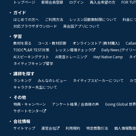
トップページ
新規会員登録
ログイン
再入会希望の方
FOR TU
ガイド
はじめての方へ
ご利用方法
レッスン回数無制限について
料金に
対応ブラウザダウンロード
英会話アプリについて
学習
教材を見る
コース・教材診断
オンラインストア (教材購入)
Call
TOEIC®L&R TEST対策
レッスン環境チェック
Daily News (デイ
AIスピーキングテスト
AI発音トレーニング
Hey! Native Camp
ネ
ネイティブキャンプ留学
講師を探す
ランキング
みんなのレビュー
ネイティブスピーカーについて
カ
キャラクター先生について
その他
特典・キャンペーン
アンケート結果 / 会員様の声
Going Global
サポートセンター
会社情報
サイトマップ
運営会社
利用規約
特定商取引法
個人情報取扱