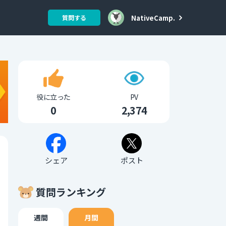
NativeCamp.
質問する
役に立った
PV
0
2,374
シェア
ポスト
質問ランキング
週間
月間