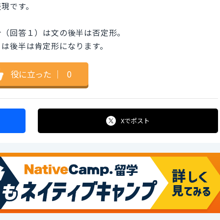
表現です。
合（回答１）は文の後半は否定形。
）は後半は肯定形になります。
役に立った
｜
0
Xで
ポスト