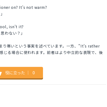
ioner on? It's not warm?
？」
ol, isn't it?
と思わない？」
つまり寒いという事実を述べています。一方、"It's rather
いと感じる場合に使われます。前者はより中立的な表現で、後
役に立った
｜
0