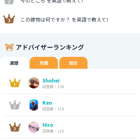
今のところ を英語で教えて!
この建物は何ですか？ を英語で教えて!
アドバイザーランキング
週間
月間
総合
Shohei
回答数：138
Ken
回答数：119
Hiro
回答数：110