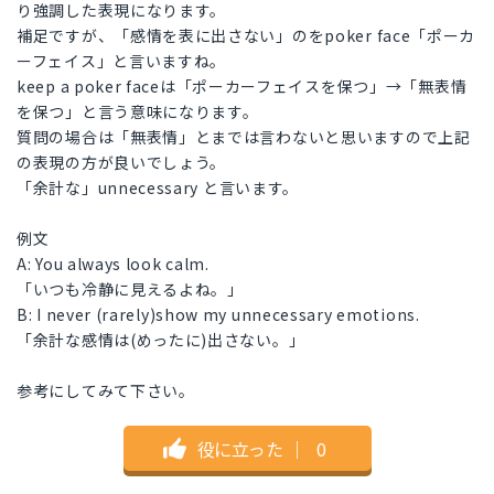
り強調した表現になります。
補足ですが、「感情を表に出さない」のをpoker face「ポーカ
ーフェイス」と言いますね。
keep a poker faceは「ポーカーフェイスを保つ」→「無表情
を保つ」と言う意味になります。
質問の場合は「無表情」とまでは言わないと思いますので上記
の表現の方が良いでしょう。
「余計な」unnecessary と言います。
例文
A: You always look calm.
「いつも冷静に見えるよね。」
B: I never (rarely)show my unnecessary emotions.
「余計な感情は(めったに)出さない。」
参考にしてみて下さい。
役に立った
｜
0