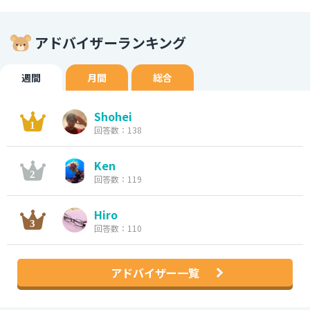
アドバイザーランキング
週間
月間
総合
Shohei
回答数：138
Ken
回答数：119
Hiro
回答数：110
アドバイザー一覧