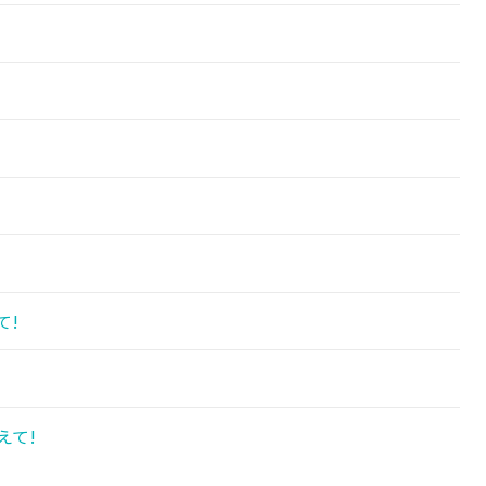
て!
えて!