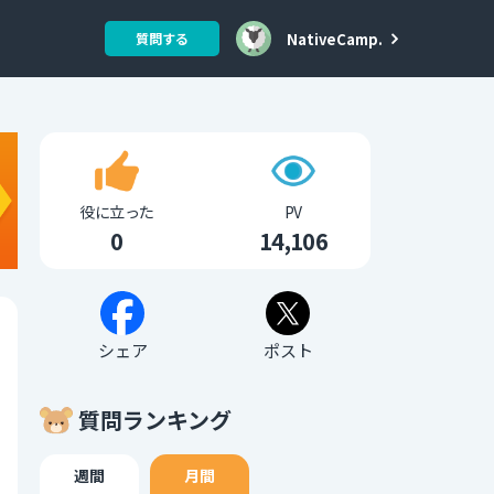
NativeCamp.
質問する
役に立った
PV
0
14,106
シェア
ポスト
質問ランキング
週間
月間