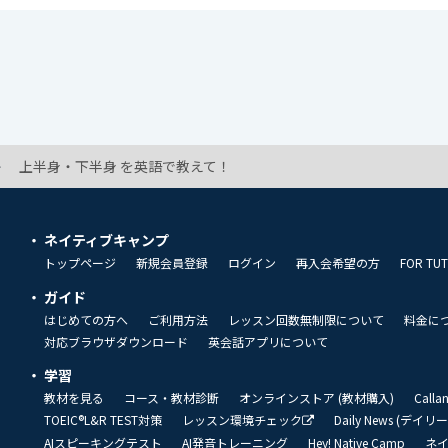
上半身・下半身 を英語で教えて！
ネイティブキャンプ
トップページ
新規会員登録
ログイン
再入会希望の方
FOR TU
ガイド
はじめての方へ
ご利用方法
レッスン回数無制限について
料金に
対応ブラウザダウンロード
英会話アプリについて
学習
教材を見る
コース・教材診断
オンラインストア (教材購入)
Call
TOEIC®L&R TEST対策
レッスン環境チェック
Daily News (デイ
AIスピーキングテスト
AI発音トレーニング
Hey! Native Camp
ネ