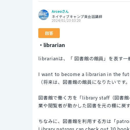
Arceoさん
ネイティブキャンプ英会話講師
2024/01/23 03:20
回答
・librarian
librarianは、「 図書館の館員」を表
I want to become a librarian in the fut
（将来は、図書館の館員になりたいです
図書館で働く方を「library staf
業や閲覧者が動かした図書を元の棚に戻す係員
ちなみに、図書館を利用する方は「patr
Library patrons can check out 30 books