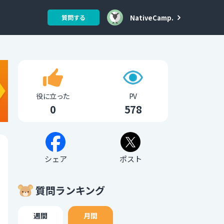
NativeCamp.
質問する
役に立った
PV
0
578
シェア
ポスト
質問ランキング
週間
月間