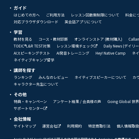
ガイド
はじめての方へ
ご利用方法
レッスン回数無制限について
料金に
対応ブラウザダウンロード
英会話アプリについて
学習
教材を見る
コース・教材診断
オンラインストア (教材購入)
Call
TOEIC®L&R TEST対策
レッスン環境チェック
Daily News (デイ
AIスピーキングテスト
AI発音トレーニング
Hey! Native Camp
ネ
ネイティブキャンプ留学
講師を探す
ランキング
みんなのレビュー
ネイティブスピーカーについて
カ
キャラクター先生について
その他
特典・キャンペーン
アンケート結果 / 会員様の声
Going Global
サポートセンター
会社情報
サイトマップ
運営会社
利用規約
特定商取引法
個人情報取扱