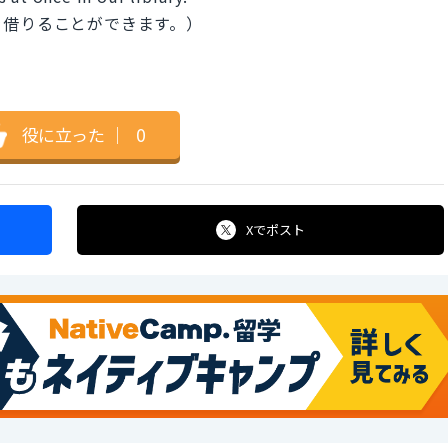
を借りることができます。）
役に立った
｜
0
Xで
ポスト