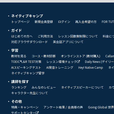
ネイティブキャンプ
トップページ
新規会員登録
ログイン
再入会希望の方
FOR TU
ガイド
はじめての方へ
ご利用方法
レッスン回数無制限について
料金に
対応ブラウザダウンロード
英会話アプリについて
学習
教材を見る
コース・教材診断
オンラインストア (教材購入)
Call
TOEIC®L&R TEST対策
レッスン環境チェック
Daily News (デイ
AIスピーキングテスト
AI発音トレーニング
Hey! Native Camp
ネ
ネイティブキャンプ留学
講師を探す
ランキング
みんなのレビュー
ネイティブスピーカーについて
カ
キャラクター先生について
その他
特典・キャンペーン
アンケート結果 / 会員様の声
Going Global
サポートセンター