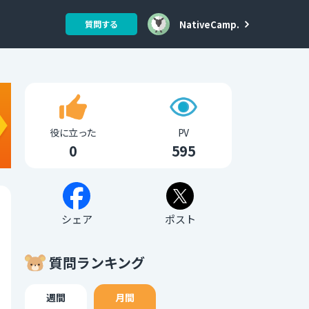
NativeCamp.
質問する
役に立った
PV
0
595
シェア
ポスト
質問ランキング
週間
月間