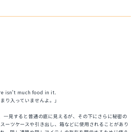
e isn't much food in it.
あまり入っていませんよ。」
訳され、一見すると普通の底に見えるが、その下にさらに秘密の
、スーツケースや引き出し、箱などに使用されることがあり
われ、隠し通路や隠しアイテムの存在を暗示するために使う