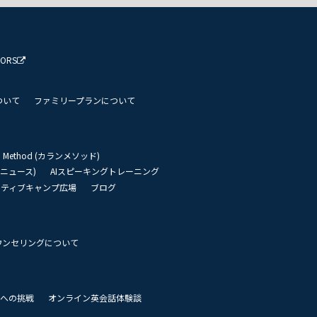
TORS
ついて
ファミリープランについて
an Method (カランメソッド)
リーニュース)
AIスピーキングトレーニング
イティブキャンプ広場
ブログ
ウンセリングについて
 世界への挑戦
オンライン英会話体験談