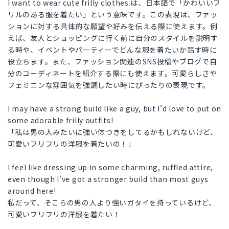
I want to wear cute frilly clothes.は、日本語で「かわいいフ
リルのある服を着たい」という意味です。この表現は、ファッ
ションに対する具体的な願望や好みを伝える際に使えます。例
えば、友人とショッピングに行く前に自分のスタイルを説明す
る時や、イベントやパーティーでどんな服を着たいか話す時に
役立ちます。また、ファッション関連のSNS投稿やブログで自
分のコーディネートを紹介する際にも使えます。可愛らしさや
フェミニンな雰囲気を強調したい時にぴったりの表現です。
I may have a strong build like a guy, but I'd love to put on
some adorable frilly outfits!
「私は男の人みたいに強い体つきをしてるかもしれないけど、
可愛いフリフリの洋服を着たいの！」
I feel like dressing up in some charming, ruffled attire,
even though I've got a stronger build than most guys
around here!
私だって、そこらの男の人より強いガタイを持っているけど、
可愛いフリフリの洋服を着たい！