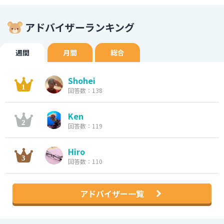
アドバイザーランキング
週間
月間
総合
Shohei
回答数：138
Ken
回答数：119
Hiro
回答数：110
アドバイザー一覧