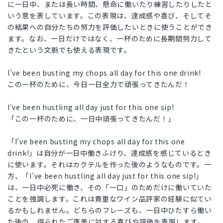
に一日中、または長い時間、懸命に働いたり練習したりしたと
いう意を表しています。この表現は、達成感や喜び、そしてそ
の結果への自分たちの努力を評価したいときに使うことができ
ます。なお、一日だけではなく、一杯のために長期間努力して
きたという文脈でも使える表現です。
I've been busting my chops all day for this one drink!
この一杯のために、今日一日全力で頑張ってきたんだ！
I've been hustling all day just for this one sip!
「この一杯のために、一日中頑張ってきたんだ！」
「I've been busting my chops all day for this one
drink!」は自分が一日中働きふけり、達成感を感じているとき
に使います。それはカクテルを作った後のようなものです。一
方、「I've been hustling all day just for this one sip!」
は、一日中必死に働き、その「一口」のためだけに働いていた
ことを強調します。これは貴重なワイン品評家の経験に似てい
るかもしれません。どちらのフレーズも、一日中ひたすら働い
た後の、得られたご褒美に対する喜びや評価を表現します。