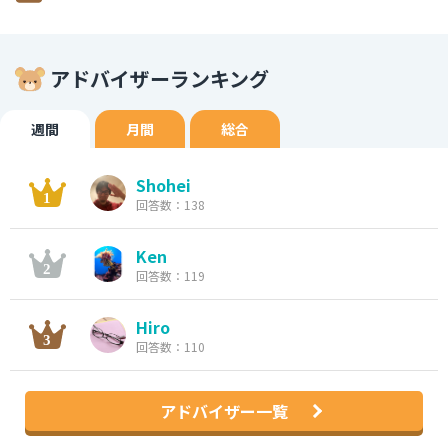
アドバイザーランキング
週間
月間
総合
Shohei
回答数：138
Ken
回答数：119
Hiro
回答数：110
アドバイザー一覧