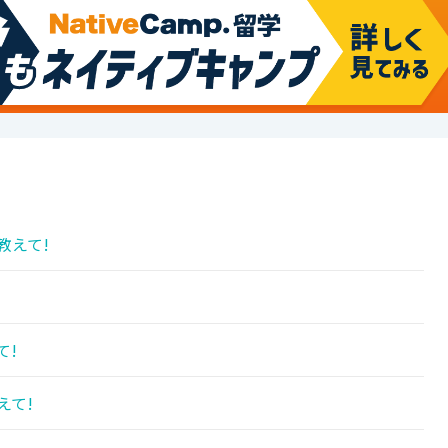
教えて!
!
て!
えて!