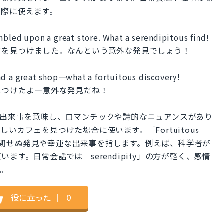
る際に使えます。
mbled upon a great store. What a serendipitous find!
店を見つけました。なんという意外な発見でしょう！
nd a great shop—what a fortuitous discovery!
見つけたよ—意外な発見だね！
発見や出来事を意味し、ロマンチックや詩的なニュアンスがあり
いカフェを見つけた場合に使います。「Fortuitous
で、予期せぬ発見や幸運な出来事を指します。例えば、科学者が
す。日常会話では「serendipity」の方が軽く、感情
す。
役に立った
｜
0