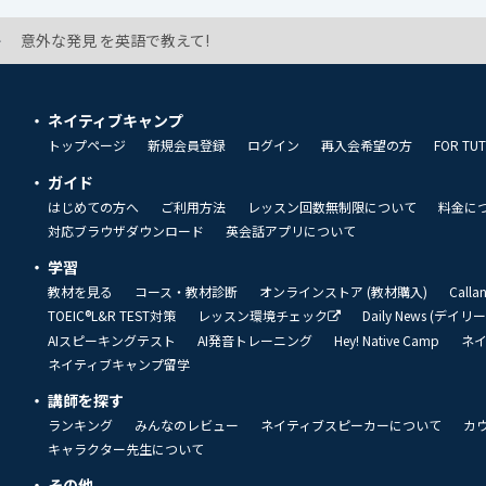
意外な発見 を英語で教えて!
ネイティブキャンプ
トップページ
新規会員登録
ログイン
再入会希望の方
FOR TU
ガイド
はじめての方へ
ご利用方法
レッスン回数無制限について
料金に
対応ブラウザダウンロード
英会話アプリについて
学習
教材を見る
コース・教材診断
オンラインストア (教材購入)
Call
TOEIC®L&R TEST対策
レッスン環境チェック
Daily News (デイ
AIスピーキングテスト
AI発音トレーニング
Hey! Native Camp
ネ
ネイティブキャンプ留学
講師を探す
ランキング
みんなのレビュー
ネイティブスピーカーについて
カ
キャラクター先生について
その他