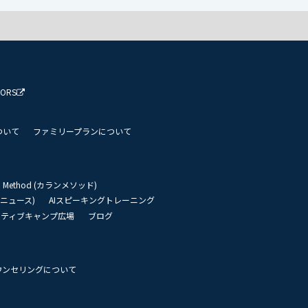
TORS
ついて
ファミリープランについて
an Method (カランメソッド)
リーニュース)
AIスピーキングトレーニング
イティブキャンプ広場
ブログ
ウンセリングについて