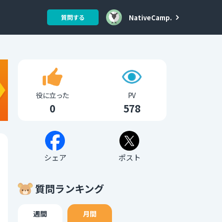
NativeCamp.
質問する
役に立った
PV
0
578
シェア
ポスト
質問ランキング
週間
月間