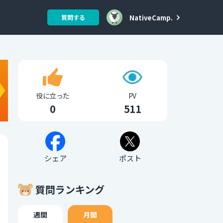
NativeCamp.
質問する
役に立った
PV
0
511
シェア
ポスト
質問ランキング
週間
月間