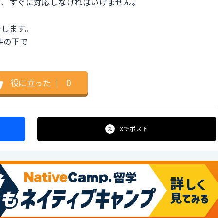
で、すぐに対応しなければいけません。
介します。
の天井の下で
役に立った
｜
0
Xで
ポスト