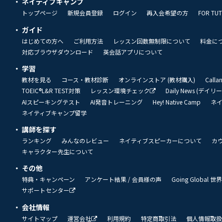
ネイティブキャンプ
トップページ
新規会員登録
ログイン
再入会希望の方
FOR TU
ガイド
はじめての方へ
ご利用方法
レッスン回数無制限について
料金に
対応ブラウザダウンロード
英会話アプリについて
学習
教材を見る
コース・教材診断
オンラインストア (教材購入)
Call
TOEIC®L&R TEST対策
レッスン環境チェック
Daily News (デイ
AIスピーキングテスト
AI発音トレーニング
Hey! Native Camp
ネ
ネイティブキャンプ留学
講師を探す
ランキング
みんなのレビュー
ネイティブスピーカーについて
カ
キャラクター先生について
その他
特典・キャンペーン
アンケート結果 / 会員様の声
Going Global
サポートセンター
会社情報
サイトマップ
運営会社
利用規約
特定商取引法
個人情報取扱