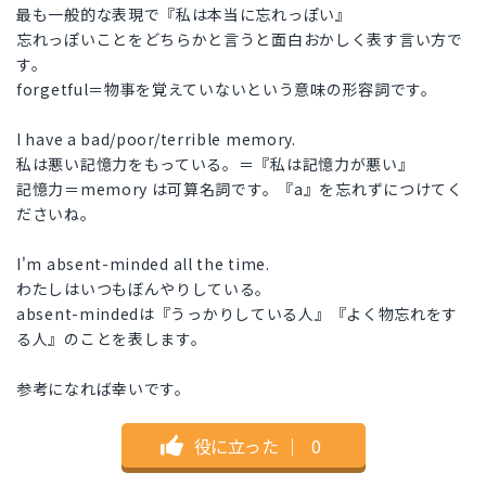
最も一般的な表現で『私は本当に忘れっぽい』
忘れっぽいことをどちらかと言うと面白おかしく表す言い方で
す。
forgetful＝物事を覚えていないという意味の形容詞です。
I have a bad/poor/terrible memory.
私は悪い記憶力をもっている。＝『私は記憶力が悪い』
記憶力＝memory は可算名詞です。『a』を忘れずにつけてく
ださいね。
I'm absent-minded all the time.
わたしはいつもぼんやりしている。
absent-mindedは『うっかりしている人』『よく物忘れをす
る人』のことを表します。
参考になれば幸いです。
役に立った
｜
0