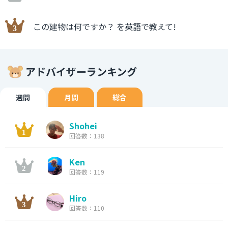
この建物は何ですか？ を英語で教えて!
アドバイザーランキング
週間
月間
総合
Shohei
回答数：138
Ken
回答数：119
Hiro
回答数：110