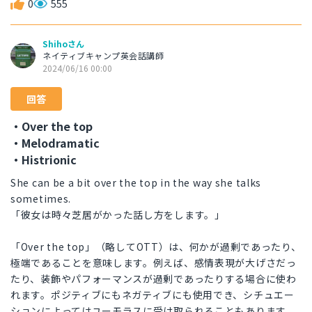
0
555
Shihoさん
ネイティブキャンプ英会話講師
2024/06/16 00:00
回答
・Over the top
・Melodramatic
・Histrionic
She can be a bit over the top in the way she talks
sometimes.
「彼女は時々芝居がかった話し方をします。」
「Over the top」（略してOTT）は、何かが過剰であったり、
極端であることを意味します。例えば、感情表現が大げさだっ
たり、装飾やパフォーマンスが過剰であったりする場合に使わ
れます。ポジティブにもネガティブにも使用でき、シチュエー
ションによってはユーモラスに受け取られることもあります。