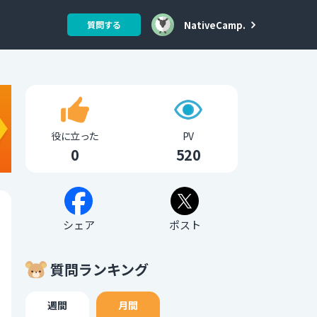
NativeCamp.
質問する
役に立った
PV
0
520
シェア
ポスト
質問ランキング
週間
月間