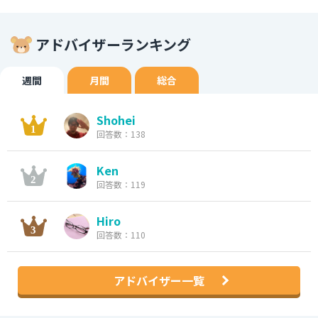
アドバイザーランキング
週間
月間
総合
Shohei
回答数：138
Ken
回答数：119
Hiro
回答数：110
アドバイザー一覧