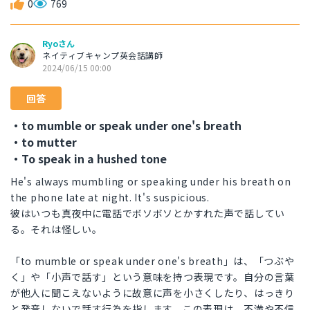
0
769
Ryoさん
ネイティブキャンプ英会話講師
2024/06/15 00:00
回答
・to mumble or speak under one's breath
・to mutter
・To speak in a hushed tone
He's always mumbling or speaking under his breath on
the phone late at night. It's suspicious.
彼はいつも真夜中に電話でボソボソとかすれた声で話してい
る。それは怪しい。
「to mumble or speak under one's breath」は、「つぶや
く」や「小声で話す」という意味を持つ表現です。自分の言葉
が他人に聞こえないように故意に声を小さくしたり、はっきり
と発音しないで話す行為を指します。この表現は、不満や不信