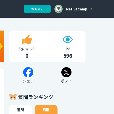
NativeCamp.
質問する
役に立った
PV
0
596
シェア
ポスト
質問ランキング
週間
月間