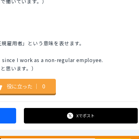
規で働いています。）
は、「非正規雇用者」という意味を表せます。
d since I work as a non-regular employee.
いと思います。）
役に立った
｜
0
Xで
ポスト