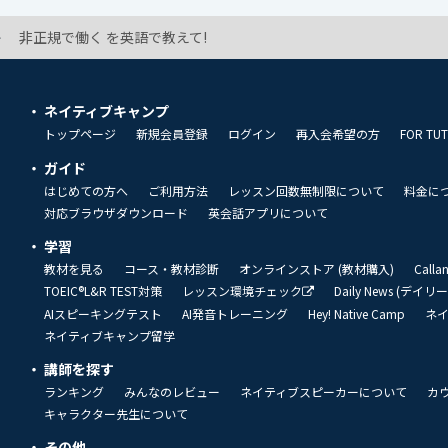
非正規で働く を英語で教えて!
ネイティブキャンプ
トップページ
新規会員登録
ログイン
再入会希望の方
FOR TU
ガイド
はじめての方へ
ご利用方法
レッスン回数無制限について
料金に
対応ブラウザダウンロード
英会話アプリについて
学習
教材を見る
コース・教材診断
オンラインストア (教材購入)
Call
TOEIC®L&R TEST対策
レッスン環境チェック
Daily News (デイ
AIスピーキングテスト
AI発音トレーニング
Hey! Native Camp
ネ
ネイティブキャンプ留学
講師を探す
ランキング
みんなのレビュー
ネイティブスピーカーについて
カ
キャラクター先生について
その他