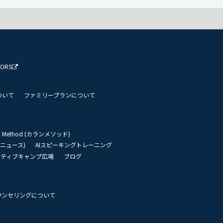
TORS
ついて
ファミリープランについて
an Method (カランメソッド)
リーニュース)
AIスピーキングトレーニング
イティブキャンプ広場
ブログ
ウンセリングについて