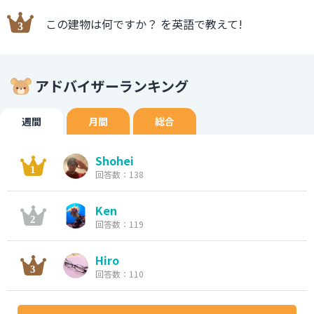
この建物は何ですか？ を英語で教えて!
アドバイザーランキング
週間
月間
総合
Shohei
回答数：138
Ken
回答数：119
Hiro
回答数：110