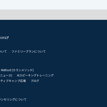
TORS
ついて
ファミリープランについて
an Method (カランメソッド)
リーニュース)
AIスピーキングトレーニング
イティブキャンプ広場
ブログ
ウンセリングについて