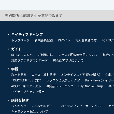
夫婦関係は順調です を英語で教えて!
ネイティブキャンプ
トップページ
新規会員登録
ログイン
再入会希望の方
FOR TU
ガイド
はじめての方へ
ご利用方法
レッスン回数無制限について
料金に
対応ブラウザダウンロード
英会話アプリについて
学習
教材を見る
コース・教材診断
オンラインストア (教材購入)
Call
TOEIC®L&R TEST対策
レッスン環境チェック
Daily News (デイ
AIスピーキングテスト
AI発音トレーニング
Hey! Native Camp
ネ
ネイティブキャンプ留学
講師を探す
ランキング
みんなのレビュー
ネイティブスピーカーについて
カ
キャラクター先生について