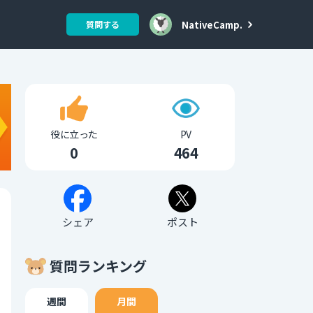
NativeCamp.
質問する
役に立った
PV
0
464
シェア
ポスト
質問ランキング
週間
月間