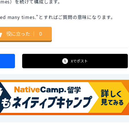
 times）を続けて構成します。
restored many times."とすればご質問の意味になります。
役に立った
｜
0
Xで
ポスト