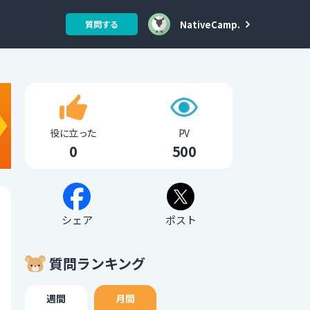
NativeCamp.
質問する
役に立った
PV
0
500
シェア
ポスト
質問ランキング
週間
月間