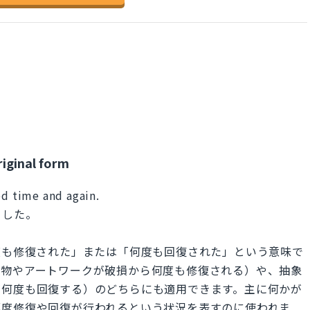
riginal form
ed time and again.
ました。
n」は、「何度も修復された」または「何度も回復された」という意味で
建物やアートワークが破損から何度も修復される）や、抽象
が何度も回復する）のどちらにも適用できます。主に何かが
都度修復や回復が行われるという状況を表すのに使われま