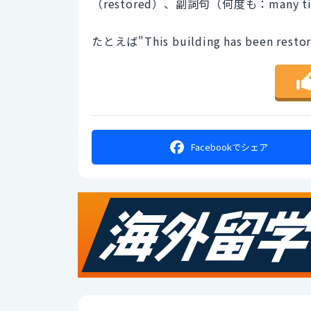
（restored）、副詞句（何度も：many
たとえば"This building has been 
Facebookで
シェア