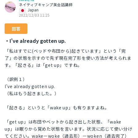
ネイティブキャンプ英会話講師
Japan
2022/12/03 11:25
回答
・I've already gotten up.
「私はすでに(ベッドや布団から)起きています」という「完
了」の状態を示すので先ず現在完了形を使い方法が考えられま
す。「起きる」は「get up」ですね。
（訳例１）
I've already gotten up.
（私はもう起きました。）
「起きる」というと「wake up」も有りますよね。
「get up」は布団やベットから起き出した状態、「wake
up」は眠りから覚めた状態を言います。状況に応じて使い分け
てください。wakeーwoke（過去形）ーwoken（過去完了）