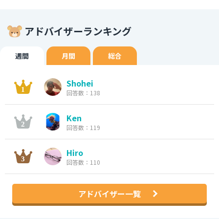
アドバイザーランキング
週間
月間
総合
Shohei
回答数：138
Ken
回答数：119
Hiro
回答数：110
アドバイザー一覧