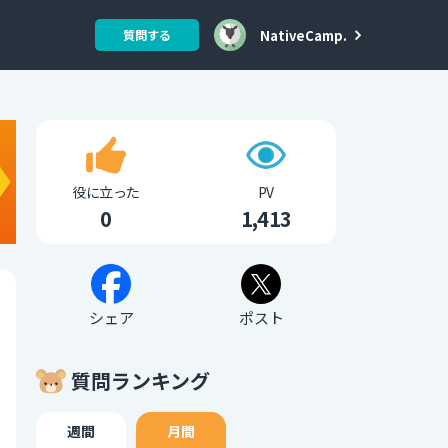
NativeCamp.
質問する
役に立った
PV
0
1,413
シェア
ポスト
質問ランキング
週間
月間