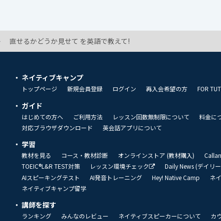
直せるかどうか見せて を英語で教えて!
ネイティブキャンプ
トップページ
新規会員登録
ログイン
再入会希望の方
FOR TU
ガイド
はじめての方へ
ご利用方法
レッスン回数無制限について
料金に
対応ブラウザダウンロード
英会話アプリについて
学習
教材を見る
コース・教材診断
オンラインストア (教材購入)
Call
TOEIC®L&R TEST対策
レッスン環境チェック
Daily News (デイ
AIスピーキングテスト
AI発音トレーニング
Hey! Native Camp
ネ
ネイティブキャンプ留学
講師を探す
ランキング
みんなのレビュー
ネイティブスピーカーについて
カ