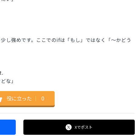
少し強めです。ここでのifは「もし」ではなく「〜かどう
t.
けどな」
役に立った
｜
0
Xで
ポスト