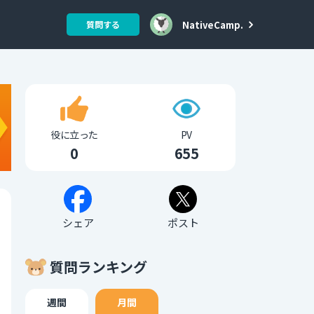
NativeCamp.
質問する
役に立った
PV
0
655
シェア
ポスト
質問ランキング
週間
月間