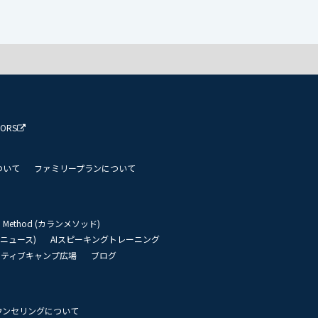
TORS
ついて
ファミリープランについて
an Method (カランメソッド)
リーニュース)
AIスピーキングトレーニング
イティブキャンプ広場
ブログ
ウンセリングについて