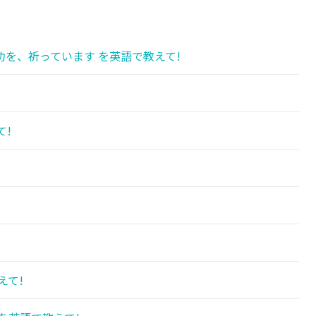
を、祈っています を英語で教えて!
!
て!
!
えて!