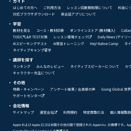
ガイド
はじめての方へ
ご利用方法
レッスン回数無制限について
料金に
対応ブラウザダウンロード
英会話アプリについて
学習
教材を見る
コース・教材診断
オンラインストア (教材購入)
Call
TOEIC®L&R TEST対策
レッスン環境チェック
Daily News (デイ
AIスピーキングテスト
AI発音トレーニング
Hey! Native Camp
ネ
ネイティブキャンプ留学
講師を探す
ランキング
みんなのレビュー
ネイティブスピーカーについて
カ
キャラクター先生について
その他
特典・キャンペーン
アンケート結果 / 会員様の声
Going Global
サポートセンター
会社情報
サイトマップ
運営会社
利用規約
特定商取引法
個人情報取扱
Apple および Apple ロゴは米国その他の国で登録された Apple Inc. の商標です。App 
Google Play は Google LLC の商標です。