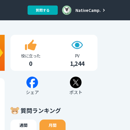
NativeCamp.
質問する
役に立った
PV
0
1,244
シェア
ポスト
質問ランキング
週間
月間