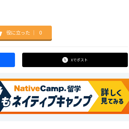
役に立った
｜
0
Xで
ポスト