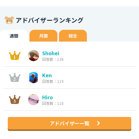
アドバイザーランキング
週間
月間
総合
Shohei
回答数：138
Ken
回答数：119
Hiro
回答数：110
アドバイザー一覧