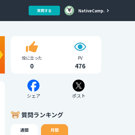
NativeCamp.
質問する
役に立った
PV
0
476
シェア
ポスト
質問ランキング
週間
月間