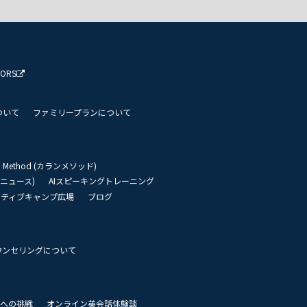
TORS
ついて
ファミリープランについて
an Method (カランメソッド)
リーニュース)
AIスピーキングトレーニング
イティブキャンプ広場
ブログ
ウンセリングについて
 世界への挑戦
オンライン英会話体験談