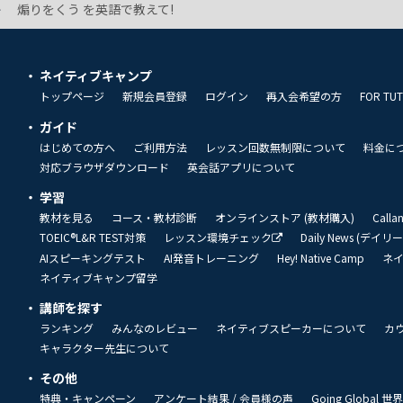
煽りをくう を英語で教えて!
ネイティブキャンプ
トップページ
新規会員登録
ログイン
再入会希望の方
FOR TU
ガイド
はじめての方へ
ご利用方法
レッスン回数無制限について
料金に
対応ブラウザダウンロード
英会話アプリについて
学習
教材を見る
コース・教材診断
オンラインストア (教材購入)
Call
TOEIC®L&R TEST対策
レッスン環境チェック
Daily News (デイ
AIスピーキングテスト
AI発音トレーニング
Hey! Native Camp
ネ
ネイティブキャンプ留学
講師を探す
ランキング
みんなのレビュー
ネイティブスピーカーについて
カ
キャラクター先生について
その他
特典・キャンペーン
アンケート結果 / 会員様の声
Going Global