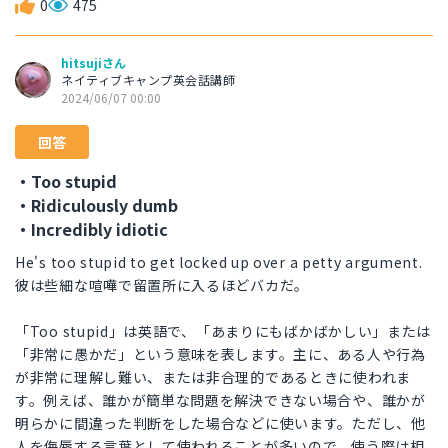
0
475
hitsujiさん
ネイティブキャンプ英会話講師
2024/06/07 00:00
回答
・Too stupid
・Ridiculously dumb
・Incredibly idiotic
He's too stupid to get locked up over a petty argument.
彼は些細な喧嘩で留置所に入るほどバカだ。
「Too stupid」は英語で、「あまりにもばかばかしい」または
「非常に愚かだ」という意味を表します。主に、ある人や行為
が非常に理解し難い、または非合理的であるときに使われま
す。例えば、誰かが簡単な問題を解決できない場合や、誰かが
明らかに間違った判断をした場合などに使います。ただし、他
人を侮辱する言葉として使われることが多いので、使う際は相