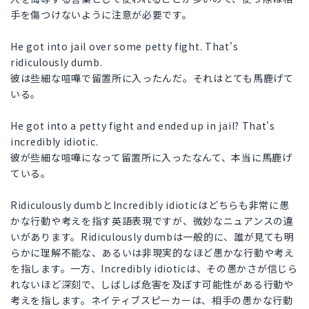
手を傷つけないように注意が必要です。
He got into jail over some petty fight. That's
ridiculously dumb.
彼は些細な喧嘩で留置所に入ったんだ。それはとても馬鹿げて
いる。
He got into a petty fight and ended up in jail? That's
incredibly idiotic.
彼が些細な喧嘩になって留置所に入ったなんて、本当に馬鹿げ
ている。
Ridiculously dumbとIncredibly idioticはどちらも非常に愚
かな行動や考えを指す英語表現ですが、微妙なニュアンスの違
いがあります。Ridiculously dumbは一般的に、誰が見ても明
らかに理解不能な、あるいは非現実的なほど愚かな行動や考え
を指します。一方、Incredibly idioticは、その愚かさが信じら
れないほど深刻で、しばしば危害を及ぼす可能性がある行動や
考えを指します。ネイティブスピーカーは、相手の愚かな行動