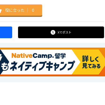
役に立った
｜
0
Xで
ポスト