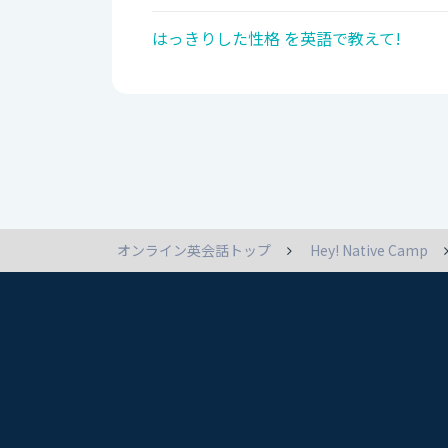
はっきりした性格 を英語で教えて!
オンライン英会話トップ
Hey! Native Camp