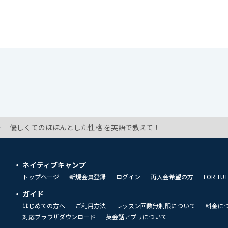
優しくてのほほんとした性格 を英語で教えて！
ネイティブキャンプ
トップページ
新規会員登録
ログイン
再入会希望の方
FOR TU
ガイド
はじめての方へ
ご利用方法
レッスン回数無制限について
料金に
対応ブラウザダウンロード
英会話アプリについて