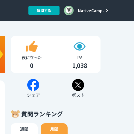
NativeCamp.
質問する
役に立った
PV
0
1,038
シェア
ポスト
質問ランキング
週間
月間