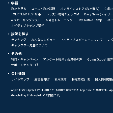
学習
教材を見る
コース・教材診断
オンラインストア (教材購入)
Call
TOEIC®L&R TEST対策
レッスン環境チェック
Daily News (デイ
AIスピーキングテスト
AI発音トレーニング
Hey! Native Camp
ネ
ネイティブキャンプ留学
講師を探す
ランキング
みんなのレビュー
ネイティブスピーカーについて
カ
キャラクター先生について
その他
特典・キャンペーン
アンケート結果 / 会員様の声
Going Global
サポートセンター
会社情報
サイトマップ
運営会社
利用規約
特定商取引法
個人情報取扱
Apple および Apple ロゴは米国その他の国で登録された Apple Inc. の商標です。App 
Google Play は Google LLC の商標です。