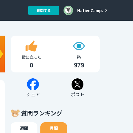
NativeCamp.
質問する
役に立った
PV
0
979
シェア
ポスト
質問ランキング
週間
月間