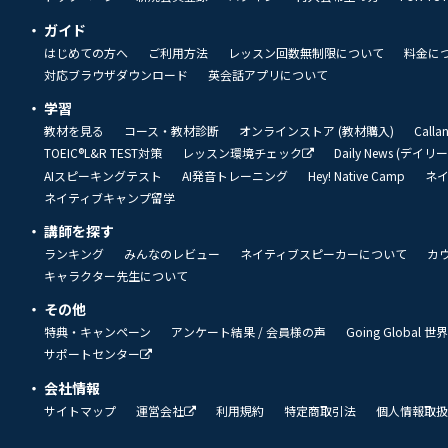
ガイド
はじめての方へ
ご利用方法
レッスン回数無制限について
料金に
対応ブラウザダウンロード
英会話アプリについて
学習
教材を見る
コース・教材診断
オンラインストア (教材購入)
Call
TOEIC®L&R TEST対策
レッスン環境チェック
Daily News (デイ
AIスピーキングテスト
AI発音トレーニング
Hey! Native Camp
ネ
ネイティブキャンプ留学
講師を探す
ランキング
みんなのレビュー
ネイティブスピーカーについて
カ
キャラクター先生について
その他
特典・キャンペーン
アンケート結果 / 会員様の声
Going Global
サポートセンター
会社情報
サイトマップ
運営会社
利用規約
特定商取引法
個人情報取扱