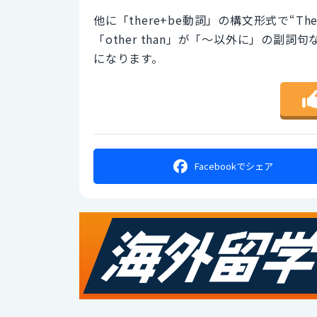
他に「there+be動詞」の構文形式で“There i
「other than」が「～以外に」の
になります。
Facebookで
シェア