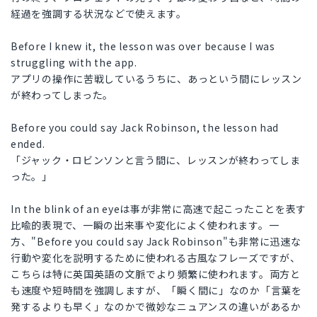
経過を強調する状況などで使えます。
Before I knew it, the lesson was over because I was
struggling with the app.
アプリの操作に苦戦しているうちに、あっという間にレッスン
が終わってしまった。
Before you could say Jack Robinson, the lesson had
ended.
「ジャック・ロビンソンと言う間に、レッスンが終わってしま
った。」
In the blink of an eyeは事が非常に高速で起こったことを表す
比喩的表現で、一瞬の出来事や変化によく使われます。一
方、"Before you could say Jack Robinson"も非常に迅速な
行動や変化を説明するために使われる古風なフレーズですが、
こちらは特に英国英語の文脈でより頻繁に使われます。両方と
も速度や短時間を強調しますが、「瞬く間に」なのか「言葉を
発するよりも早く」なのかで微妙なニュアンスの違いがあるか