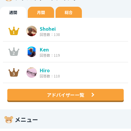
週間
月間
総合
Shohei
回答数：138
Ken
回答数：119
Hiro
回答数：110
アドバイザー一覧
メニュー