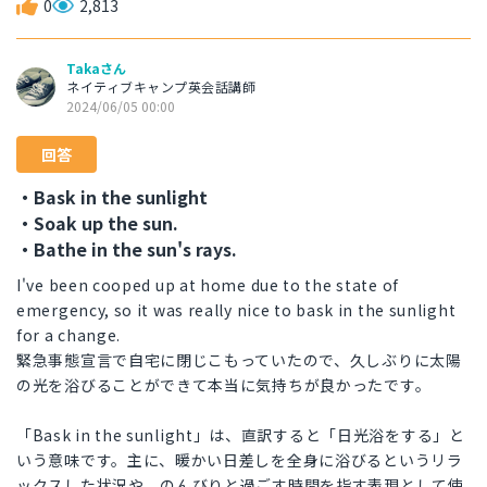
0
2,813
Takaさん
ネイティブキャンプ英会話講師
2024/06/05 00:00
回答
・Bask in the sunlight
・Soak up the sun.
・Bathe in the sun's rays.
I've been cooped up at home due to the state of
emergency, so it was really nice to bask in the sunlight
for a change.
緊急事態宣言で自宅に閉じこもっていたので、久しぶりに太陽
の光を浴びることができて本当に気持ちが良かったです。
「Bask in the sunlight」は、直訳すると「日光浴をする」と
いう意味です。主に、暖かい日差しを全身に浴びるというリラ
ックスした状況や、のんびりと過ごす時間を指す表現として使