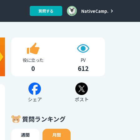
NativeCamp.
質問する
役に立った
PV
0
612
シェア
ポスト
質問ランキング
週間
月間