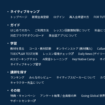
ネイティブキャンプ
トップページ
新規会員登録
ログイン
再入会希望の方
FOR TU
ガイド
はじめての方へ
ご利用方法
レッスン回数無制限について
料金に
対応ブラウザダウンロード
英会話アプリについて
学習
教材を見る
コース・教材診断
オンラインストア (教材購入)
Call
TOEIC®L&R TEST対策
レッスン環境チェック
Daily News (デイ
AIスピーキングテスト
AI発音トレーニング
Hey! Native Camp
ネ
ネイティブキャンプ留学
講師を探す
ランキング
みんなのレビュー
ネイティブスピーカーについて
カ
キャラクター先生について
その他
特典・キャンペーン
アンケート結果 / 会員様の声
Going Global
サポートセンター