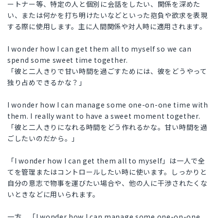
ートナー等、特定の人と個別に会話をしたい、関係を深めた
い、または何かを打ち明けたいなどといった抱負や欲求を表現
する際に使用します。主に人間関係や対人時に適用されます。
I wonder how I can get them all to myself so we can
spend some sweet time together.
「彼と二人きりで甘い時間を過ごすためには、彼をどうやって
独り占めできるかな？」
I wonder how I can manage some one-on-one time with
them. I really want to have a sweet moment together.
「彼と二人きりになれる時間をどう作れるかな。甘い時間を過
ごしたいのだから。」
「I wonder how I can get them all to myself」は一人で全
てを管理またはコントロールしたい時に使います。しっかりと
自分の意志で物事を運びたい場合や、他の人に干渉されたくな
いときなどに用いられます。
一方、「I wonder how I can manage some one-on-one